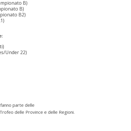
ampionato B)
mpionato B)
mpionato B2)
A1)
e:
i)
es/Under 22)
fanno parte delle
 Trofeo delle Province e delle Regioni.