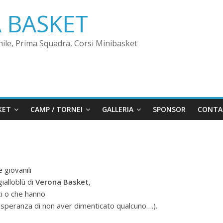
 BASKET
nile, Prima Squadra, Corsi Minibasket
KET
CAMP / TORNEI
GALLERIA
SPONSOR
CONTA
e giovanili
ialloblù di
Verona Basket
,
ci o che hanno
 speranza di non aver dimenticato qualcuno….).